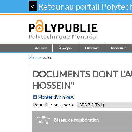
<
Retour au portail Polyte
Accueil
À propos
Déposer
Parcourir
Se connecter
DOCUMENTS DONT L'AU
HOSSEIN"
Monter d'un niveau
Pour citer ou exporter
Réseau de collaboration