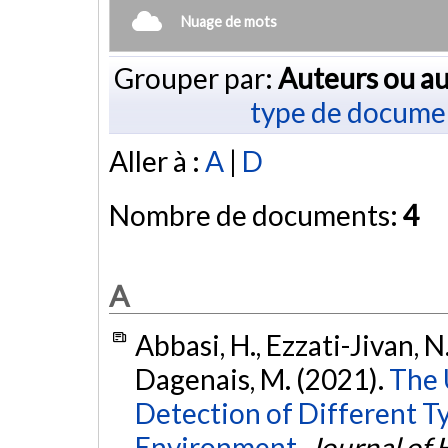
Nuage de mots
Grouper par:
Auteurs ou au
type de docume
Aller à :
A
|
D
Nombre de documents:
4
A
Abbasi, H., Ezzati-Jivan, N.,
Dagenais, M. (2021).
The 
Detection of Different T
Environment.
Journal of