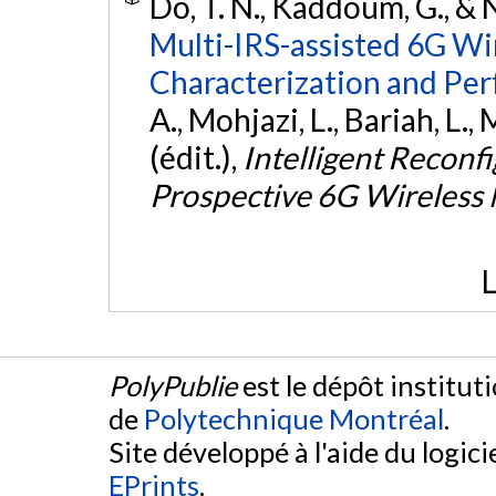
Do, T. N., Kaddoum, G., & 
Multi-IRS-assisted 6G Wi
Characterization and Per
A., Mohjazi, L., Bariah, L., 
(édit.),
Intelligent Reconfi
Prospective 6G Wireless
L
PolyPublie
est le dépôt institut
de
Polytechnique Montréal
.
Site développé à l'aide du logicie
EPrints
.