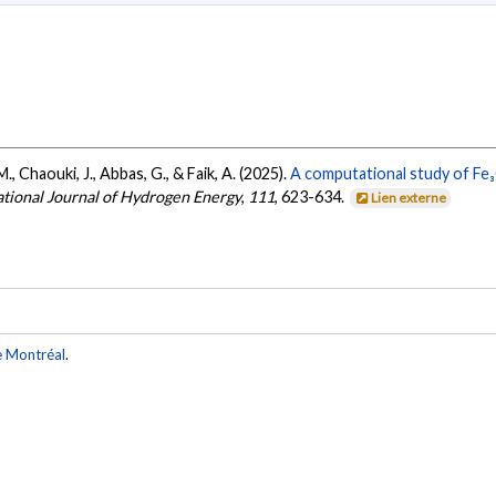
, M., Chaouki, J., Abbas, G., & Faik, A. (2025).
A computational study of Fe₃
ational Journal of Hydrogen Energy
,
111
, 623-634.
Lien externe
e Montréal
.