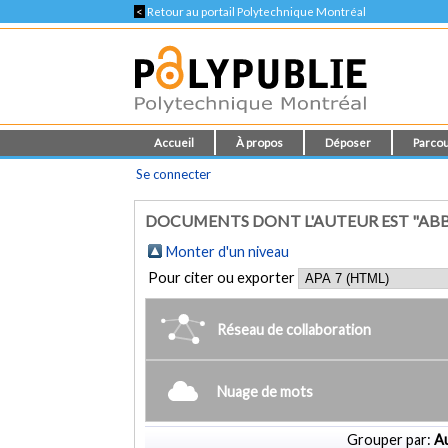
<
Retour au portail Polytechnique Montréal
Accueil
À propos
Déposer
Parcou
Se connecter
DOCUMENTS DONT L'AUTEUR EST "AB
Monter d'un niveau
Pour citer ou exporter
Réseau de collaboration
Nuage de mots
Grouper par:
Au