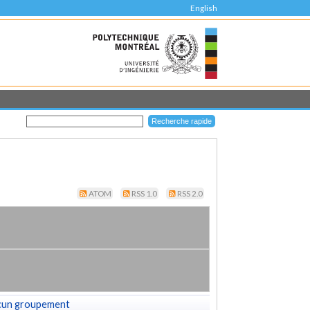
English
ATOM
RSS 1.0
RSS 2.0
cun groupement