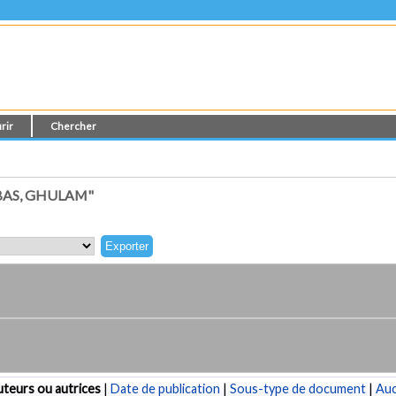
rir
Chercher
BAS, GHULAM"
teurs ou autrices
|
Date de publication
|
Sous-type de document
|
Au