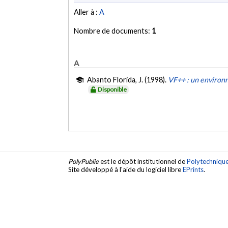
Aller à :
A
Nombre de documents:
1
A
Abanto Florida, J. (1998).
VF++ : un environ
Disponible
PolyPublie
est le dépôt institutionnel de
Polytechniqu
Site développé à l'aide du logiciel libre
EPrints
.