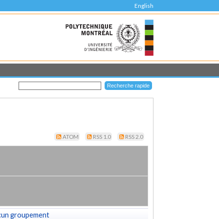
English
ATOM
RSS 1.0
RSS 2.0
cun groupement