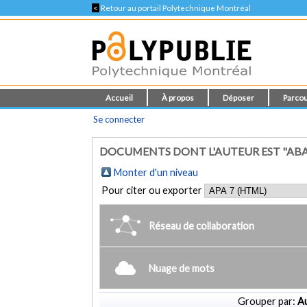
<
Retour au portail Polytechnique Montréal
Accueil
À propos
Déposer
Parcou
Se connecter
DOCUMENTS DONT L'AUTEUR EST "ABA
Monter d'un niveau
Pour citer ou exporter
Réseau de collaboration
Nuage de mots
Grouper par:
Au