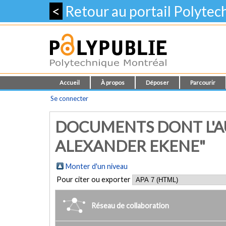
<
Retour au portail Polyte
Accueil
À propos
Déposer
Parcourir
Se connecter
DOCUMENTS DONT L'AU
ALEXANDER EKENE"
Monter d'un niveau
Pour citer ou exporter
Réseau de collaboration