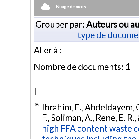
Nuage de mots
Grouper par:
Auteurs ou au
type de docume
Aller à :
I
Nombre de documents:
1
I
Ibrahim, E., Abdeldayem, O.
F., Soliman, A., Rene, E. R.,
high FFA content waste c
techniques including the u