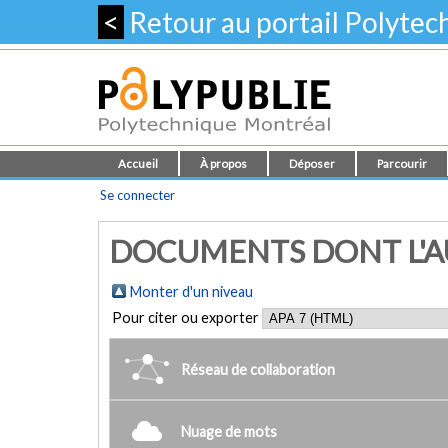
<
Retour au portail Polyte
Accueil
À propos
Déposer
Parcourir
Se connecter
DOCUMENTS DONT L'AUT
Monter d'un niveau
Pour citer ou exporter
Réseau de collaboration
Nuage de mots