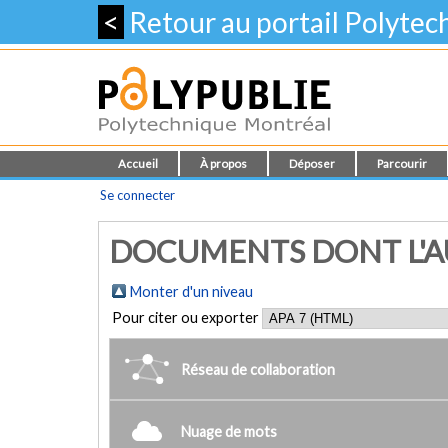
<
Retour au portail Polyte
Accueil
À propos
Déposer
Parcourir
Se connecter
DOCUMENTS DONT L'AUT
Monter d'un niveau
Pour citer ou exporter
Réseau de collaboration
Nuage de mots