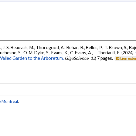
J. S. Beauvais, M., Thorogood, A., Behan, B., Bellec, P., T. Brown, S., Bujo
chesne, S., O. M. Dyke, S., Evans, K., C. Evans, A., ... Theriault, E. (2024).
Walled Garden to the Arboretum.
GigaScience
,
13
, 7 pages.
Lien exte
e Montréal
.