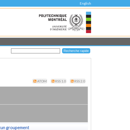
English
ATOM
RSS 1.0
RSS 2.0
cun groupement