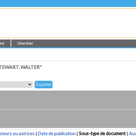
rir
Chercher
TEWART, WALTER"
teurs ou autrices
|
Date de publication
|
Sous-type de document
|
Au