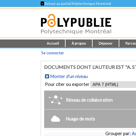
<
Retour au portail Polytechnique Montréal
Accueil
À propos
Déposer
Parcou
Se connecter
DOCUMENTS DONT L'AUTEUR EST "A. S
Monter d'un niveau
Pour citer ou exporter
Réseau de collaboration
Nuage de mots
Grouper par:
Au