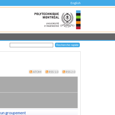
English
ATOM
RSS 1.0
RSS 2.0
cun groupement