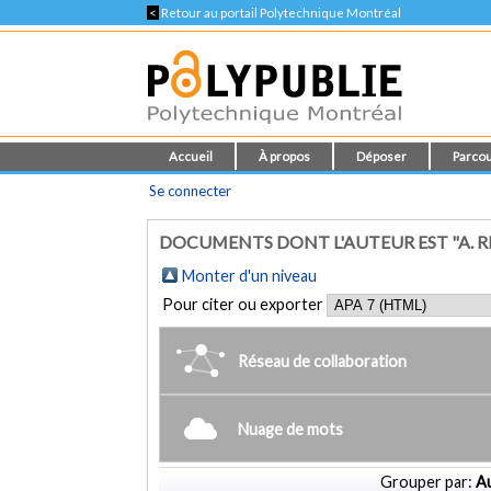
<
Retour au portail Polytechnique Montréal
Accueil
À propos
Déposer
Parcou
Se connecter
DOCUMENTS DONT L'AUTEUR EST "A. R
Monter d'un niveau
Pour citer ou exporter
Réseau de collaboration
Nuage de mots
Grouper par:
Au