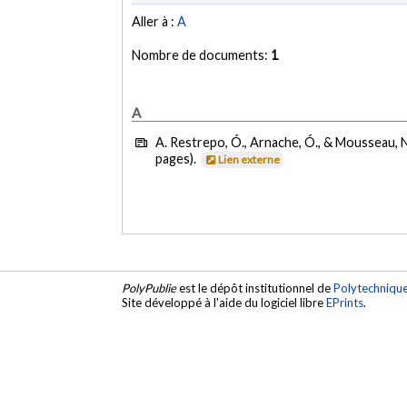
Aller à :
A
Nombre de documents:
1
A
A. Restrepo, Ó., Arnache, Ó., & Mousseau, N
pages).
Lien externe
PolyPublie
est le dépôt institutionnel de
Polytechniqu
Site développé à l'aide du logiciel libre
EPrints
.