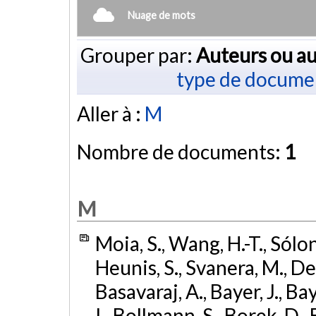
Nuage de mots
Grouper par:
Auteurs ou au
type de docume
Aller à :
M
Nombre de documents:
1
M
Moia, S., Wang, H.-T., Sólon
Heunis, S., Svanera, M., De
Basavaraj, A., Bayer, J., Bay
I., Bollmann, S., Borek, D., 