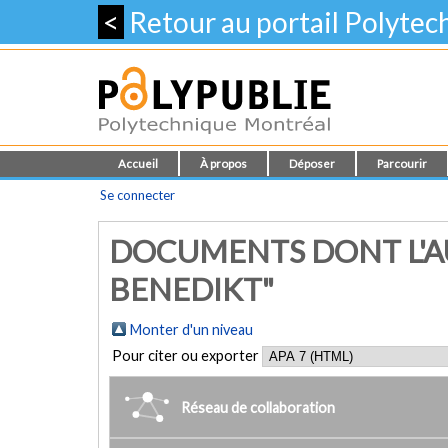
<
Retour au portail Polyte
Accueil
À propos
Déposer
Parcourir
Se connecter
DOCUMENTS DONT L'AU
BENEDIKT"
Monter d'un niveau
Pour citer ou exporter
Réseau de collaboration