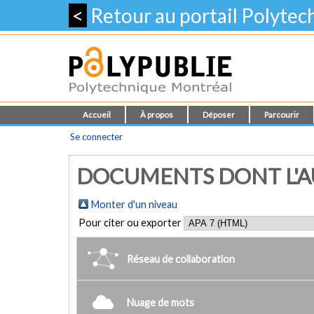
<
Retour au portail Polyte
Accueil
À propos
Déposer
Parcourir
Se connecter
DOCUMENTS DONT L'AU
Monter d'un niveau
Pour citer ou exporter
Réseau de collaboration
Nuage de mots