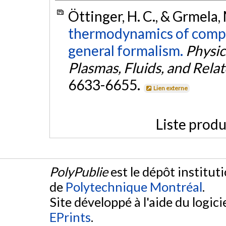
Öttinger, H. C., & Grmela,
thermodynamics of complex 
general formalism.
Physica
Plasmas, Fluids, and Relat
6633-6655.
Lien externe
Liste produ
PolyPublie
est le dépôt institut
de
Polytechnique Montréal
.
Site développé à l'aide du logicie
EPrints
.