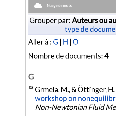
Nuage de mots
Grouper par:
Auteurs ou au
type de docume
Aller à :
G
|
H
|
O
Nombre de documents:
4
G
Grmela, M., & Öttinger, H.
workshop on nonequilib
Non-Newtonian Fluid Me