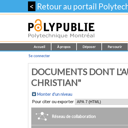
<
Retour au portail Polyte
Accueil
À propos
Déposer
Parcourir
Se connecter
DOCUMENTS DONT L'AU
CHRISTIAN"
Monter d'un niveau
Pour citer ou exporter
Réseau de collaboration