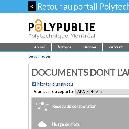
<
Retour au portail Polyte
Accueil
À propos
Déposer
Parcourir
Se connecter
DOCUMENTS DONT L'AU
Monter d'un niveau
Pour citer ou exporter
Réseau de collaboration
Nuage de mots