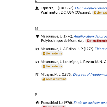
L
Lapierre, J. (juin 1976).
Electro-optical effec
Washington, DC, USA (33 pages).
Lien ex
M
Masounave, J. (1976).
Amélioration des prop
Polytechnique de Montréal].
Non disponib
Masounave, J., & Bailon, J.-P. (1976).
Effect o
Lien externe
Masounave, J., Lanteigne, J., Bassim, M. N., &
Lien externe
Mitnyan, M. L. (1976).
Degrees of freedom of
Accès restreint
P
Pomathiod, L. (1976).
Étude de surfaces de c