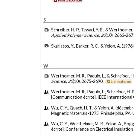
Non disponible
S
Schreiber, H. P., Tewari, Y. B., & Wertheimer,
Applied Polymer Science
,
20
(10), 2663-267
Skarlatos, Y., Barker, R. C., & Yelon, A. (1976)
W
Wertheimer, M. R., Paquin, L., & Schreiber, H.
Science
,
20
(10), 2675-2690.
Lien externe
Wertheimer, M. R., Paquin, L., Schreiber, H. P.
[Communication écrite]. IEEE International
Wu, C. Y., Quach, H. T., & Yelon, A. (décemb
Magnetic Materials-1975, Philadelphia, PA,
Wu, C. Y., Wertheimer, M. R., Yelon, A., Boggs
écrite]. Conference on Electrical Insulation