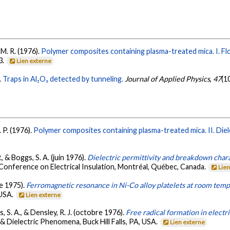
 M. R. (1976).
Polymer composites containing plasma-treated mica. I. Fl
3.
Lien externe
.
Traps in Al₂O₃ detected by tunneling.
Journal of Applied Physics
,
47
(1
 P. (1976).
Polymer composites containing plasma-treated mica. II. Diel
, & Boggs, S. A. (juin 1976).
Dielectric permittivity and breakdown char
 Conference on Electrical Insulation, Montréal, Québec, Canada.
Lie
re 1975).
Ferromagnetic resonance in Ni-Co alloy platelets at room tem
 USA.
Lien externe
, S. A., & Densley, R. J. (octobre 1976).
Free radical formation in electr
 & Dielectric Phenomena, Buck Hill Falls, PA, USA.
Lien externe