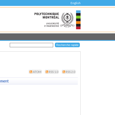
English
ATOM
RSS 1.0
RSS 2.0
ement