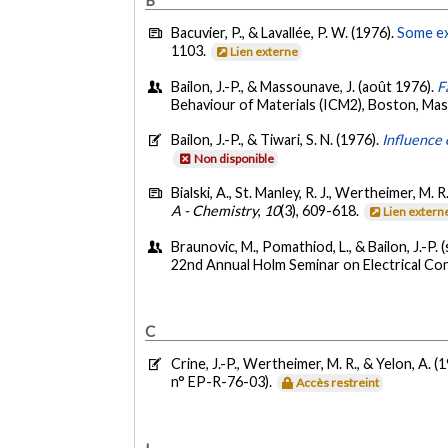
Bacuvier, P., & Lavallée, P. W. (1976).
Some ex
1103.
Lien externe
Bailon, J.-P., & Massounave, J. (août 1976).
F
Behaviour of Materials (ICM2), Boston, Ma
Bailon, J.-P., & Tiwari, S. N. (1976).
Influence 
Non disponible
Bialski, A., St. Manley, R. J., Wertheimer, M. R
A - Chemistry
,
10
(3), 609-618.
Lien extern
Braunovic, M., Pomathiod, L., & Bailon, J.-P
22nd Annual Holm Seminar on Electrical Cont
C
Crine, J.-P., Wertheimer, M. R., & Yelon, A. (
n° EP-R-76-03).
Accès restreint