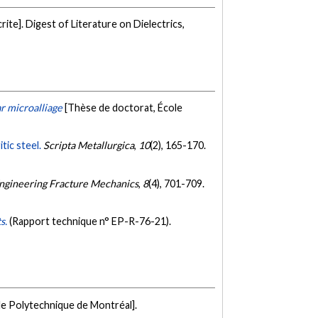
ite]. Digest of Literature on Dielectrics,
r microalliage
[Thèse de doctorat, École
tic steel.
Scripta Metallurgica
,
10
(2), 165-170.
ngineering Fracture Mechanics
,
8
(4), 701-709.
ts.
(Rapport technique n° EP-R-76-21).
le Polytechnique de Montréal].