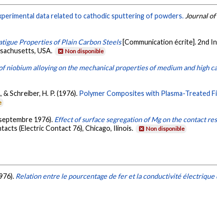
perimental data related to cathodic sputtering of powders.
Journal o
atigue Properties of Plain Carbon Steels
[Communication écrite]. 2nd I
ssachusetts, USA.
Non disponible
of niobium alloying on the mechanical properties of medium and high c
., & Schreiber, H. P. (1976).
Polymer Composites with Plasma-Treated Fil
e
. (septembre 1976).
Effect of surface segregation of Mg on the contact res
acts (Electric Contact 76), Chicago, Ilinois.
Non disponible
1976).
Relation entre le pourcentage de fer et la conductivité électriqu