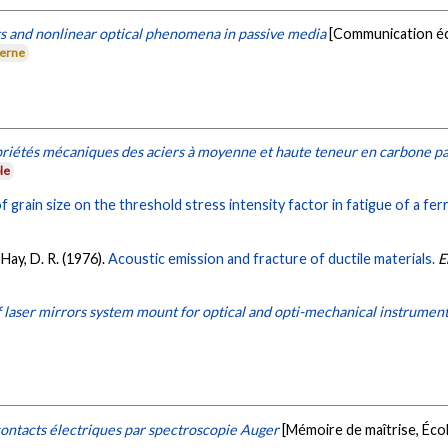
ts and nonlinear optical phenomena in passive media
[Communication écr
terne
riétés mécaniques des aciers à moyenne et haute teneur en carbone pa
le
f grain size on the threshold stress intensity factor in fatigue of a ferri
 Hay, D. R. (1976).
Acoustic emission and fracture of ductile materials.
E
 laser mirrors system mount for optical and opti-mechanical instrumen
ontacts électriques par spectroscopie Auger
[Mémoire de maîtrise, Éco