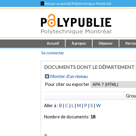
<
Retour au portail Polytechnique Montréal
Accueil
À propos
Déposer
Parcou
Se connecter
DOCUMENTS DONT LE DÉPARTEMENT E
Monter d'un niveau
Pour citer ou exporter
Grou
Aller à :
B
|
C
|
L
|
M
|
P
|
S
|
W
Nombre de documents:
18
B