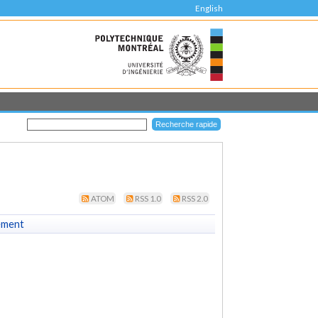
English
ATOM
RSS 1.0
RSS 2.0
ement