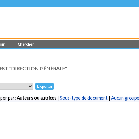
rir
Chercher
ST "DIRECTION GÉNÉRALE"
per par:
Auteurs ou autrices
|
Sous-type de document
|
Aucun group