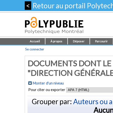
<
Retour au portail Polyte
Accueil
À propos
Déposer
Parcourir
Se connecter
DOCUMENTS DONT LE
"DIRECTION GÉNÉRALE
Monter d'un niveau
Pour citer ou exporter
Grouper par:
Auteurs ou a
Aucun