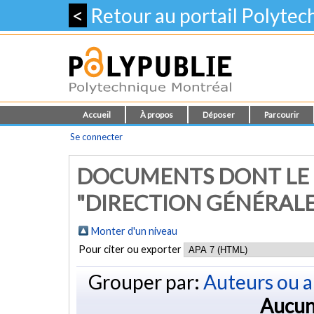
<
Retour au portail Polyte
Accueil
À propos
Déposer
Parcourir
Se connecter
DOCUMENTS DONT LE
"DIRECTION GÉNÉRALE
Monter d'un niveau
Pour citer ou exporter
Grouper par:
Auteurs ou a
Aucun