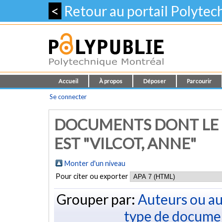
<
Retour au portail Polyte
Accueil
À propos
Déposer
Parcourir
Se connecter
DOCUMENTS DONT LE 
EST "
VILCOT, ANNE
"
Monter d'un niveau
Pour citer ou exporter
Grouper par:
Auteurs ou au
type de docume