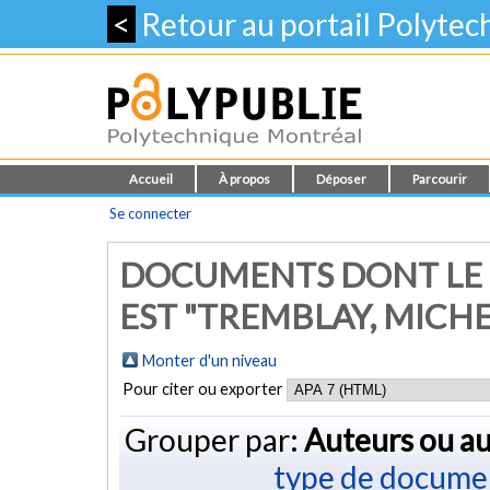
<
Retour au portail Polyte
Accueil
À propos
Déposer
Parcourir
Se connecter
DOCUMENTS DONT LE 
EST "
TREMBLAY, MICHE
Monter d'un niveau
Pour citer ou exporter
Grouper par:
Auteurs ou au
type de docume