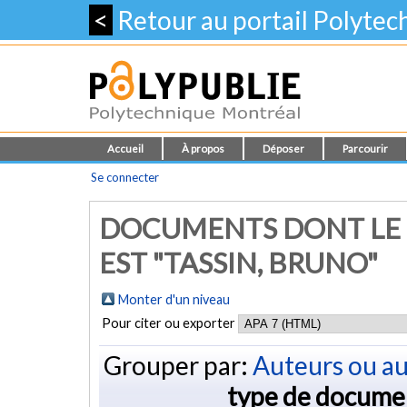
<
Retour au portail Polyte
Accueil
À propos
Déposer
Parcourir
Se connecter
DOCUMENTS DONT LE 
EST "
TASSIN, BRUNO
"
Monter d'un niveau
Pour citer ou exporter
Grouper par:
Auteurs ou au
type de docume