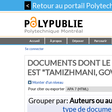
<
Retour au portail Polyte
Accueil
À propos
Déposer
Parcourir
Se connecter
DOCUMENTS DONT LE 
EST "
TAMIZHMANI, G
Monter d'un niveau
Pour citer ou exporter
Grouper par:
Auteurs ou au
type de docume