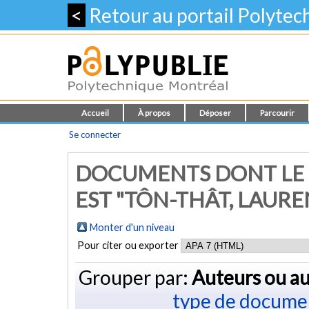
<
Retour au portail Polyte
Accueil
À propos
Déposer
Parcourir
Se connecter
DOCUMENTS DONT LE 
EST "
TÔN-THÂT, LAURE
Monter d'un niveau
Pour citer ou exporter
Grouper par:
Auteurs ou au
type de docume