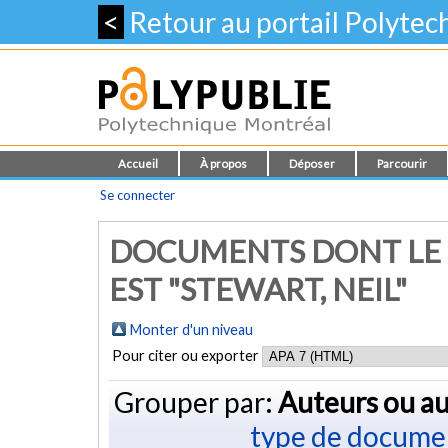
<
Retour au portail Polyte
Accueil
À propos
Déposer
Parcourir
Se connecter
DOCUMENTS DONT LE 
EST "STEWART, NEIL"
Monter d'un niveau
Pour citer ou exporter
Grouper par:
Auteurs ou au
type de docume