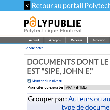
<
Retour au portail Polyte
Accueil
À propos
Déposer
Parcourir
Se connecter
DOCUMENTS DONT LE 
EST "
SIPE, JOHN E.
"
Monter d'un niveau
Pour citer ou exporter
Grouper par:
Auteurs ou au
type de docume