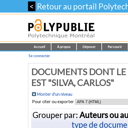
<
Retour au portail Polyte
Accueil
À propos
Déposer
Parcourir
Se connecter
DOCUMENTS DONT LE 
EST "SILVA, CARLOS"
Monter d'un niveau
Pour citer ou exporter
Grouper par:
Auteurs ou au
type de docume