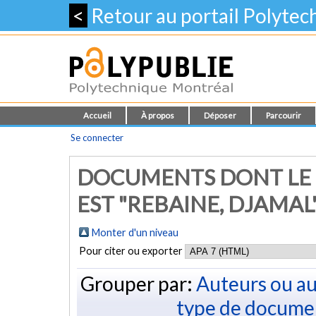
<
Retour au portail Polyte
Accueil
À propos
Déposer
Parcourir
Se connecter
DOCUMENTS DONT LE 
EST "
REBAINE, DJAMAL
Monter d'un niveau
Pour citer ou exporter
Grouper par:
Auteurs ou au
type de docume