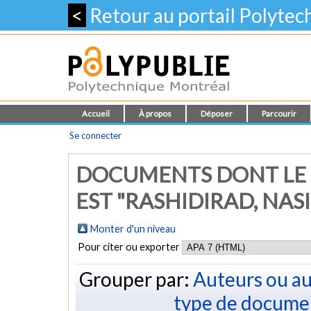
<
Retour au portail Polyte
Accueil
À propos
Déposer
Parcourir
Se connecter
DOCUMENTS DONT LE 
EST "
RASHIDIRAD, NAS
Monter d'un niveau
Pour citer ou exporter
Grouper par:
Auteurs ou au
type de docume