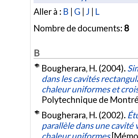
Aller à :
B
|
G
|
J
|
L
Nombre de documents:
8
B
Bougherara, H. (2004).
Si
dans les cavités rectangul
chaleur uniformes et croi
Polytechnique de Montré
Bougherara, H. (2002).
Ét
parallèle dans une cavité 
chaleur uniformes
[Mémoi