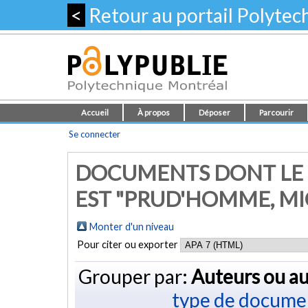
<
Retour au portail Polyte
Accueil
À propos
Déposer
Parcourir
Se connecter
DOCUMENTS DONT LE 
EST "
PRUD'HOMME, MI
Monter d'un niveau
Pour citer ou exporter
Grouper par:
Auteurs ou au
type de docume