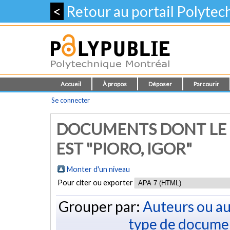
<
Retour au portail Polyte
Accueil
À propos
Déposer
Parcourir
Se connecter
DOCUMENTS DONT LE 
EST "
PIORO, IGOR
"
Monter d'un niveau
Pour citer ou exporter
Grouper par:
Auteurs ou au
type de docume