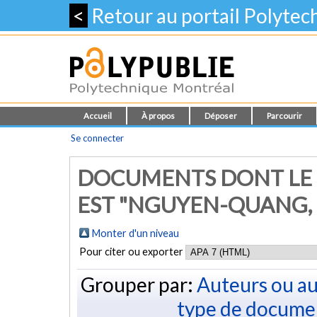
<
Retour au portail Polyte
Accueil
À propos
Déposer
Parcourir
Se connecter
DOCUMENTS DONT LE 
EST "NGUYEN-QUANG, 
Monter d'un niveau
Pour citer ou exporter
Grouper par:
Auteurs ou au
type de docume