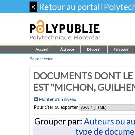
<
Retour au portail Polyte
Accueil
À propos
Déposer
Parcourir
Se connecter
DOCUMENTS DONT LE 
EST "
MICHON, GUILHE
Monter d'un niveau
Pour citer ou exporter
Grouper par:
Auteurs ou au
type de docume