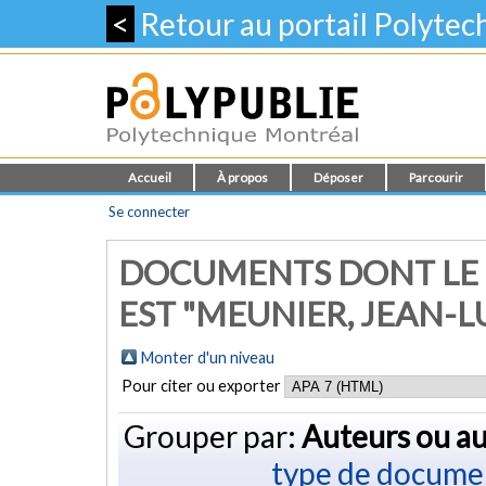
<
Retour au portail Polyte
Accueil
À propos
Déposer
Parcourir
Se connecter
DOCUMENTS DONT LE 
EST "
MEUNIER, JEAN-L
Monter d'un niveau
Pour citer ou exporter
Grouper par:
Auteurs ou au
type de docume