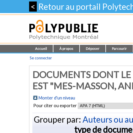
<
Retour au portail Polyte
Accueil
À propos
Déposer
Parcourir
Se connecter
DOCUMENTS DONT LE 
EST "
MES-MASSON, AN
Monter d'un niveau
Pour citer ou exporter
Grouper par:
Auteurs ou au
type de docume