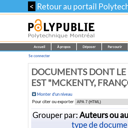
<
Retour au portail Polyte
Accueil
À propos
Déposer
Parcourir
Se connecter
DOCUMENTS DONT LE 
EST "
MCKENTY, FRANÇ
Monter d'un niveau
Pour citer ou exporter
Grouper par:
Auteurs ou au
type de docume