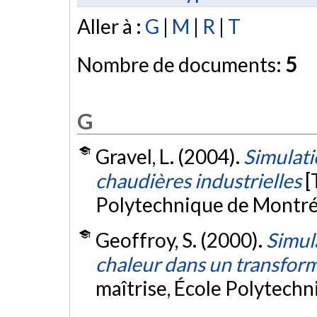
Aller à :
G
|
M
|
R
|
T
Nombre de documents:
5
G
Gravel, L. (2004).
Simulati
chaudières industrielles
[
Polytechnique de Montré
Geoffroy, S. (2000).
Simul
chaleur dans un transform
maîtrise, École Polytech