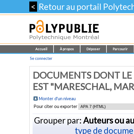
<
Retour au portail Polyte
Accueil
À propos
Déposer
Parcourir
Se connecter
DOCUMENTS DONT LE 
EST "
MARESCHAL, MA
Monter d'un niveau
Pour citer ou exporter
Grouper par:
Auteurs ou au
type de docume