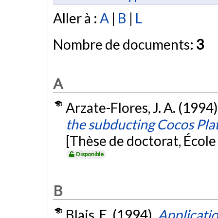
Aller à :
A
|
B
|
L
Nombre de documents:
3
A
Arzate-Flores, J. A. (1994)
the subducting Cocos Plat
[Thèse de doctorat, Écol
Disponible
B
Blais, E. (1994).
Applicatio