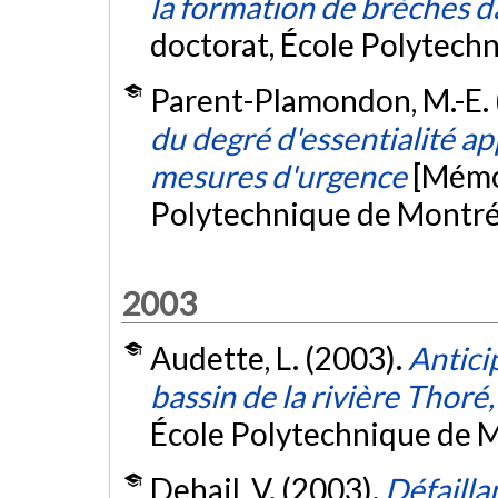
la formation de brèches d
doctorat, École Polytech
Parent-Plamondon, M.-E. 
du degré d'essentialité ap
mesures d'urgence
[Mémoi
Polytechnique de Montré
2003
Audette, L. (2003).
Anticip
bassin de la rivière Thoré
École Polytechnique de M
Dehail, V. (2003).
Défailla