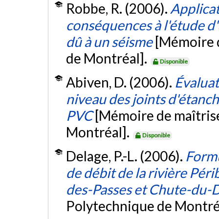
Robbe, R. (2006).
Applicat
conséquences à l'étude d'
dû à un séisme
[Mémoire d
de Montréal].
Disponible
Abiven, D. (2006).
Évaluat
niveau des joints d'étanc
PVC
[Mémoire de maîtris
Montréal].
Disponible
Delage, P.-L. (2006).
Formu
de débit de la rivière Pér
des-Passes et Chute-du-D
Polytechnique de Montré