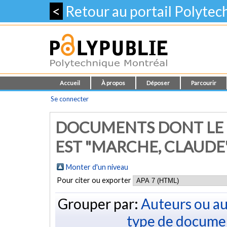
<
Retour au portail Polyte
Accueil
À propos
Déposer
Parcourir
Se connecter
DOCUMENTS DONT LE 
EST "MARCHE, CLAUDE
Monter d'un niveau
Pour citer ou exporter
Grouper par:
Auteurs ou au
type de docume