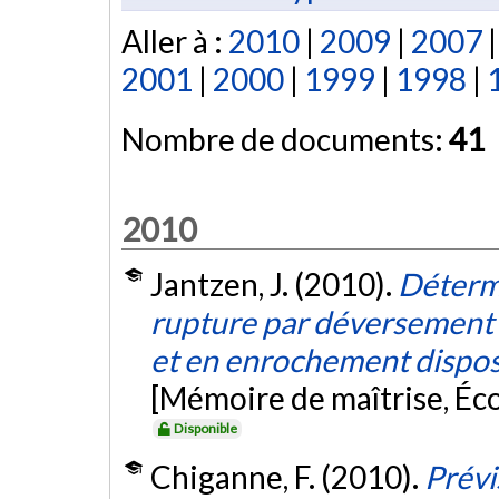
Aller à :
2010
|
2009
|
2007
2001
|
2000
|
1999
|
1998
|
Nombre de documents:
41
2010
Jantzen, J. (2010).
Déterm
rupture par déversement 
et en enrochement dispos
[Mémoire de maîtrise, Éc
Disponible
Chiganne, F. (2010).
Prévi