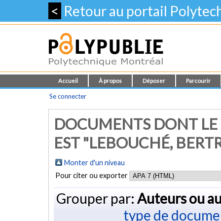
<
Retour au portail Polyte
Accueil
À propos
Déposer
Parcourir
Se connecter
DOCUMENTS DONT LE 
EST "
LEBOUCHÉ, BERT
Monter d'un niveau
Pour citer ou exporter
Grouper par:
Auteurs ou au
type de docume