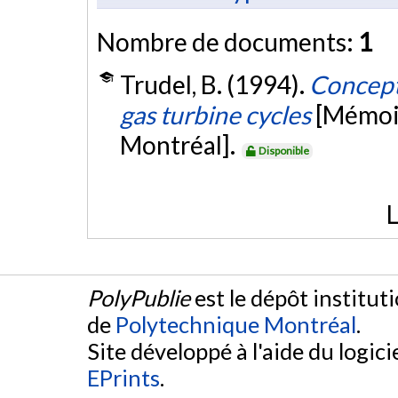
Nombre de documents:
1
Trudel, B. (1994).
Conceptu
gas turbine cycles
[Mémoir
Montréal].
Disponible
L
PolyPublie
est le dépôt institut
de
Polytechnique Montréal
.
Site développé à l'aide du logicie
EPrints
.