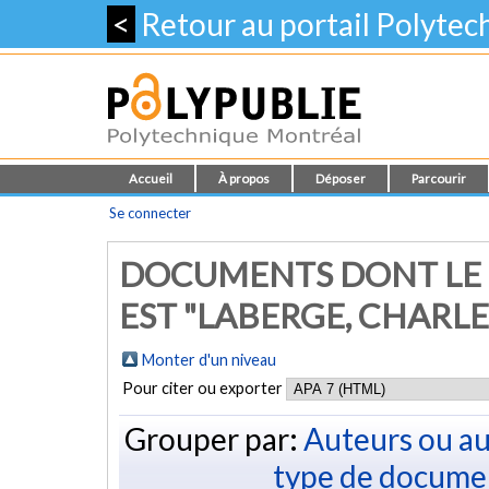
<
Retour au portail Polyte
Accueil
À propos
Déposer
Parcourir
Se connecter
DOCUMENTS DONT LE 
EST "
LABERGE, CHARLE
Monter d'un niveau
Pour citer ou exporter
Grouper par:
Auteurs ou au
type de docume