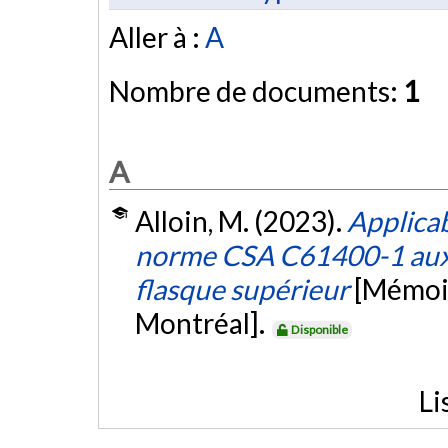
Aller à :
A
Nombre de documents:
1
A
Alloin, M. (2023).
Applicab
norme CSA C61400-1 aux c
flasque supérieur
[Mémoir
Montréal].
Disponible
Li