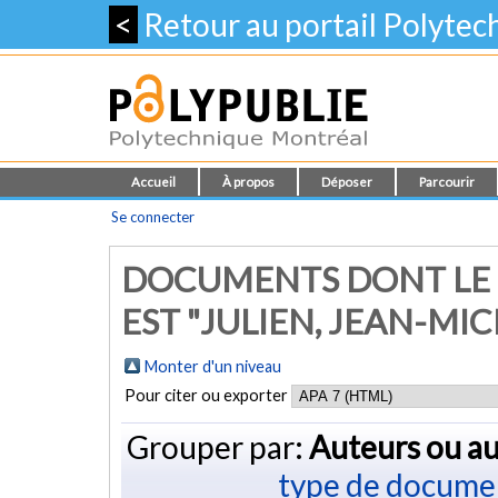
<
Retour au portail Polyte
Accueil
À propos
Déposer
Parcourir
Se connecter
DOCUMENTS DONT LE 
EST "
JULIEN, JEAN-MIC
Monter d'un niveau
Pour citer ou exporter
Grouper par:
Auteurs ou au
type de docume