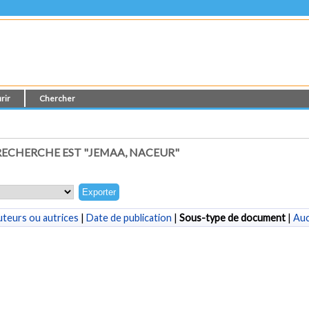
rir
Chercher
ECHERCHE EST "
JEMAA, NACEUR
"
teurs ou autrices
|
Date de publication
|
Sous-type de document
|
Au