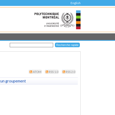
English
ATOM
RSS 1.0
RSS 2.0
cun groupement