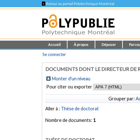
<
Retour au portail Polytechnique Montréal
Accueil
À propos
Déposer
Parcou
Se connecter
DOCUMENTS DONT LE DIRECTEUR DE R
Monter d'un niveau
Pour citer ou exporter
Grouper par:
Au
Aller à :
Thèse de doctorat
Nombre de documents:
1
THÈSE DE DOCTORAT