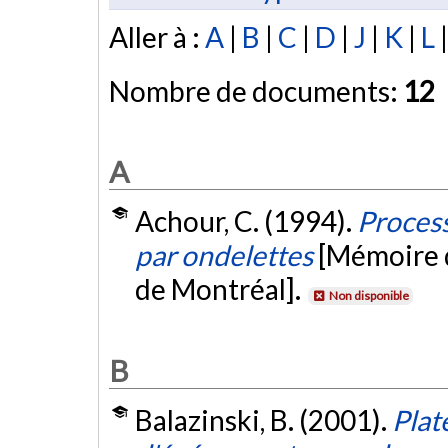
Aller à :
A
|
B
|
C
|
D
|
J
|
K
|
L
Nombre de documents:
12
A
Achour, C. (1994).
Process
par ondelettes
[Mémoire d
de Montréal].
Non disponible
B
Balazinski, B. (2001).
Plat