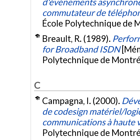
d'événements asynchrones 
commutateur de téléphon
École Polytechnique de M
Breault, R. (1989).
Perform
for Broadband ISDN
[Mém
Polytechnique de Montré
C
Campagna, I. (2000).
Déve
de codesign matériel/logic
communications à haute v
Polytechnique de Montré