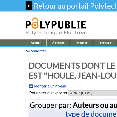
<
Retour au portail Polyte
Accueil
À propos
Déposer
Parcourir
Se connecter
DOCUMENTS DONT LE 
EST "
HOULE, JEAN-LOU
Monter d'un niveau
Pour citer ou exporter
Grouper par:
Auteurs ou au
type de docume