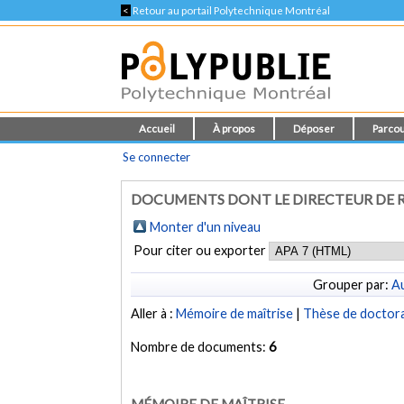
<
Retour au portail Polytechnique Montréal
Accueil
À propos
Déposer
Parcou
Se connecter
DOCUMENTS DONT LE DIRECTEUR DE R
Monter d'un niveau
Pour citer ou exporter
Grouper par:
Au
Aller à :
Mémoire de maîtrise
|
Thèse de doctor
Nombre de documents:
6
MÉMOIRE DE MAÎTRISE