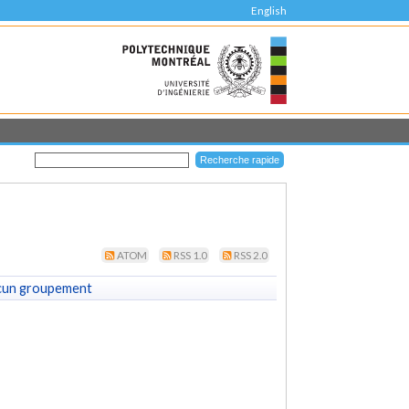
English
ATOM
RSS 1.0
RSS 2.0
cun groupement