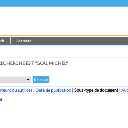
rir
Chercher
ECHERCHE EST "
GOU, MICHEL
"
teurs ou autrices
|
Date de publication
|
Sous-type de document
|
Au
at