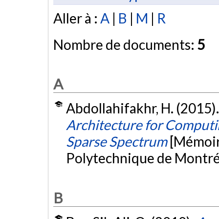
Aller à :
A
|
B
|
M
|
R
Nombre de documents:
5
A
Abdollahifakhr, H. (2015)
Architecture for Computi
Sparse Spectrum
[Mémoire
Polytechnique de Montré
B