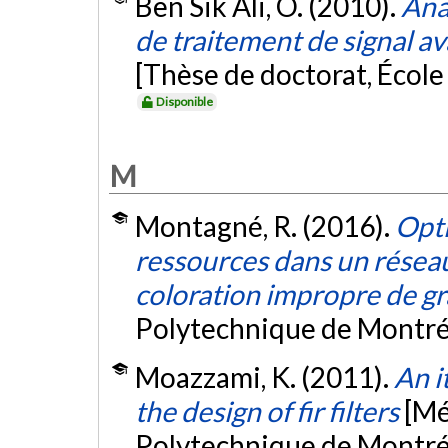
Ben Sik Ali, O. (2010).
Ana
de traitement de signal 
[Thèse de doctorat, Écol
Disponible
M
Montagné, R. (2016).
Opti
ressources dans un résea
coloration impropre de g
Polytechnique de Montré
Moazzami, K. (2011).
An i
the design of fir filters
[Mé
Polytechnique de Montré