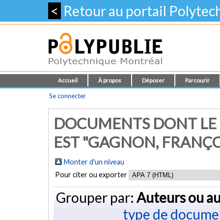
<
Retour au portail Polyte
Accueil
À propos
Déposer
Parcourir
Se connecter
DOCUMENTS DONT LE 
EST "
GAGNON, FRANÇO
Monter d'un niveau
Pour citer ou exporter
Grouper par:
Auteurs ou au
type de docume