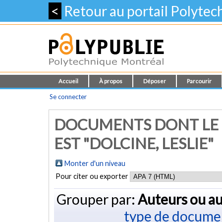
<
Retour au portail Polyte
Accueil
À propos
Déposer
Parcourir
Se connecter
DOCUMENTS DONT LE 
EST "
DOLCINE, LESLIE
"
Monter d'un niveau
Pour citer ou exporter
Grouper par:
Auteurs ou au
type de docume