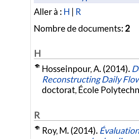
Aller à :
H
|
R
Nombre de documents:
2
H
Hosseinpour, A. (2014).
D
Reconstructing Daily Flo
doctorat, École Polytech
R
Roy, M. (2014).
Évaluation