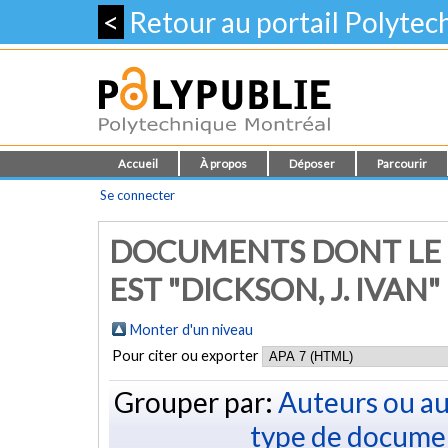
<
Retour au portail Polyte
Accueil
À propos
Déposer
Parcourir
Se connecter
DOCUMENTS DONT LE 
EST "
DICKSON, J. IVAN
"
Monter d'un niveau
Pour citer ou exporter
Grouper par:
Auteurs ou au
type de docume