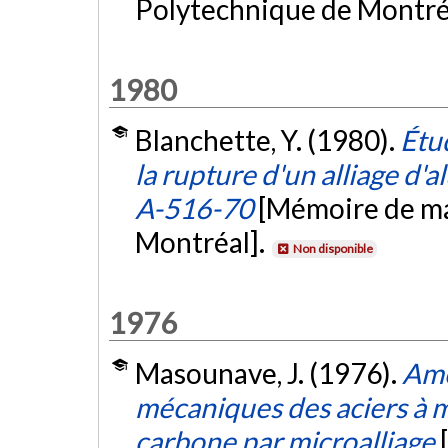
Polytechnique de Montré
1980
Blanchette, Y. (1980).
Étud
la rupture d'un alliage d
A-516-70
[Mémoire de ma
Montréal].
Non disponible
1976
Masounave, J. (1976).
Amé
mécaniques des aciers à 
carbone par microalliage