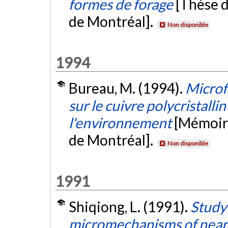
formes de forage
[Thèse d
de Montréal].
Non disponible
1994
Bureau, M. (1994).
Microf
sur le cuivre polycristallin
l'environnement
[Mémoire
de Montréal].
Non disponible
1991
Shiqiong, L. (1991).
Study
micromechanisms of near-