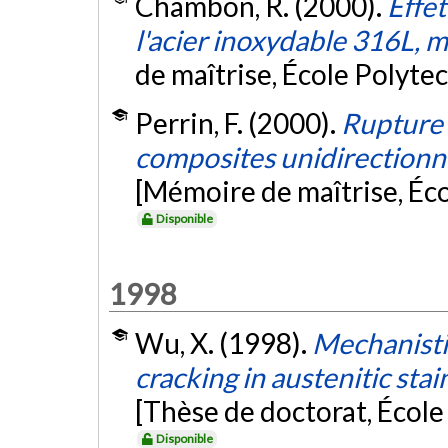
Chambon, R. (2000).
Effet
l'acier inoxydable 316L, m
de maîtrise, École Polyte
Perrin, F. (2000).
Rupture 
composites unidirectionn
[Mémoire de maîtrise, Éc
Disponible
1998
Wu, X. (1998).
Mechanistic
cracking in austenitic sta
[Thèse de doctorat, Écol
Disponible