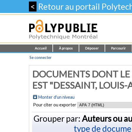
<
Retour au portail Polyte
Accueil
À propos
Déposer
Parcourir
Se connecter
DOCUMENTS DONT LE 
EST "
DESSAINT, LOUIS-A
Monter d'un niveau
Pour citer ou exporter
Grouper par:
Auteurs ou au
type de docume