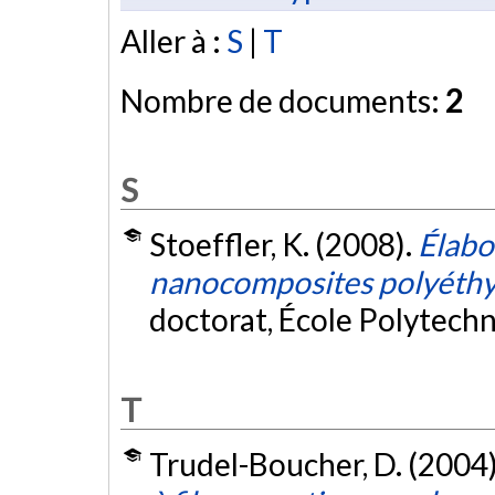
Aller à :
S
|
T
Nombre de documents:
2
S
Stoeffler, K. (2008).
Élabo
nanocomposites polyéthy
doctorat, École Polytech
T
Trudel-Boucher, D. (2004