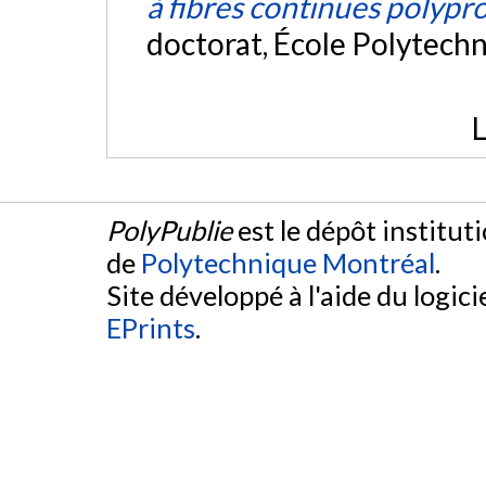
à fibres continues polypr
doctorat, École Polytech
L
PolyPublie
est le dépôt institut
de
Polytechnique Montréal
.
Site développé à l'aide du logicie
EPrints
.