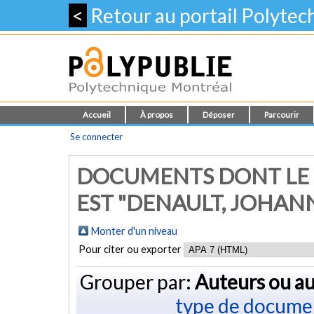
<
Retour au portail Polyte
Accueil
À propos
Déposer
Parcourir
Se connecter
DOCUMENTS DONT LE 
EST "
DENAULT, JOHAN
Monter d'un niveau
Pour citer ou exporter
Grouper par:
Auteurs ou au
type de docume