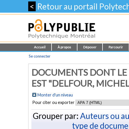
<
Retour au portail Polyte
Accueil
À propos
Déposer
Parcourir
Se connecter
DOCUMENTS DONT LE 
EST "
DELFOUR, MICHEL
Monter d'un niveau
Pour citer ou exporter
Grouper par:
Auteurs ou au
type de docume