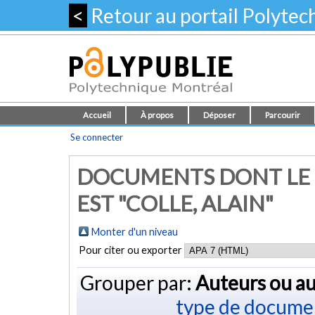
<
Retour au portail Polyte
Accueil
À propos
Déposer
Parcourir
Se connecter
DOCUMENTS DONT LE 
EST "COLLE, ALAIN"
Monter d'un niveau
Pour citer ou exporter
Grouper par:
Auteurs ou au
type de docume