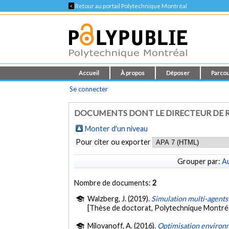
<
Retour au portail Polytechnique Montréal
Accueil
À propos
Déposer
Parcou
Se connecter
DOCUMENTS DONT LE DIRECTEUR DE R
Monter d'un niveau
Pour citer ou exporter
Grouper par:
Au
Nombre de documents:
2
Walzberg, J. (2019).
Simulation multi-agents 
[Thèse de doctorat, Polytechnique Montréa
Milovanoff, A. (2016).
Optimisation environn