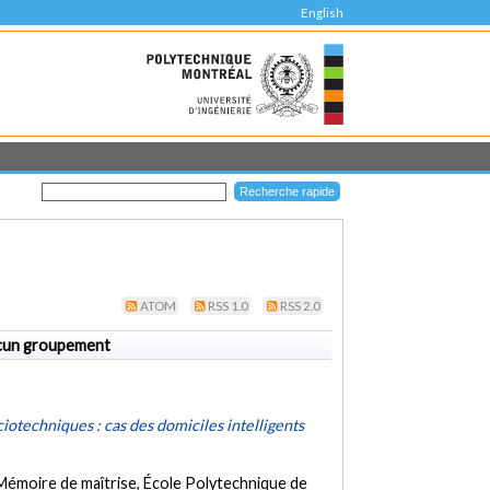
English
ATOM
RSS 1.0
RSS 2.0
cun groupement
ciotechniques : cas des domiciles intelligents
Mémoire de maîtrise, École Polytechnique de